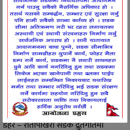
डहर – रौतापोखरी सडक द्रुतगतिमा