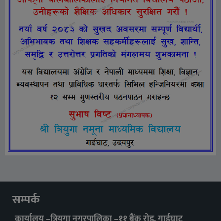
सम्पर्क
कार्यालय –त्रियुगा नगरपालिका –११ बैंक रोड, गाईघाट