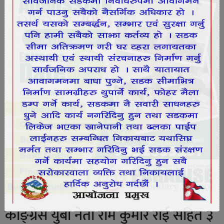
काङ्ग्रेस युबा नेता राम कुमार राई सहित ३