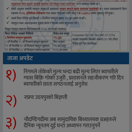
ताजा अपडेट
१)
निगमले तोकेको मुल्य भन्दा बढी मुल्य लिएर ब्यापारीले
ग्यास बिक्रि गरेको उजुरी , प्रशासनले सहजीकरण गरि दिन
ब्यापारीको छाता सगठनलाई अनुरोध
२)
राप्रपा उदयपुरको बिज्ञप्ती
३)
चौदण्डिगढीमा अब सामुदायिक बिध्यालयक प्रअहरुले
दैनिक न्यूनतम दुई घन्टा अध्यापन गराउनुपर्ने