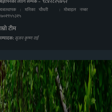
बिज्ञापनका लागि सम्पर्क – ९८४२८२५७५२
ब्यबस्थापक : मनिका चौधरी : मोबाइल नम्बर
९७०१९५५३१५
ाम्रो टीम
सम्पादक:
सृजन कृष्ण राई