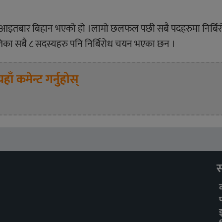
त्व आइतबार बिहान भएको हो ।लामो छलफल पछी सबै पदहरुमा निर्ब
मितिका सबै ८ सदस्यहरु पनि निर्बिरोध चयन भएका छन ।
यहाँ कमेन्ट गर्नुहोस्
स