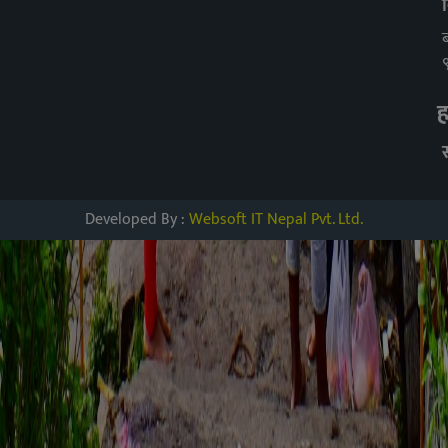
ह
Developed By :
Websoft IT Nepal Pvt. Ltd.