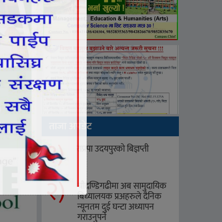
ताजा अपडेट
१)
राप्रपा उदयपुरको बिज्ञप्ती
२)
चौदण्डिगढीमा अब सामुदायिक
बिध्यालयक प्रअहरुले दैनिक
न्यूनतम दुई घन्टा अध्यापन
गराउनुपर्ने