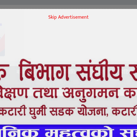
द
मनोरंजन
सूचनाप्रबिधि
विचार
भिडियो