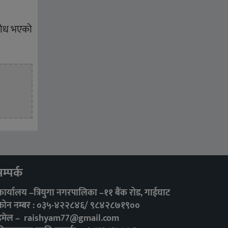
िरोध भएको
म्पर्क
कार्यालय –त्रियुगा नगरपालिका –११ बैंक रोड, गाईघाट
फोन नम्बर : ०३५-४२२८४६/ ९८४२८७१९००
इमेल –
raishyam77@gmail.com