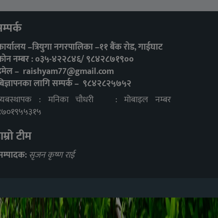
म्पर्क
कार्यालय –त्रियुगा नगरपालिका –११ बैंक रोड, गाईघाट
फोन नम्बर : ०३५-४२२८४६/ ९८४२८७१९००
इमेल –
raishyam77@gmail.com
बिज्ञापनका लागि सम्पर्क – ९८४२८२५७५२
ब्यबस्थापक : मनिका चौधरी : मोबाइल नम्बर
९७०१९५५३१५
ाम्रो टीम
सम्पादक:
सृजन कृष्ण राई