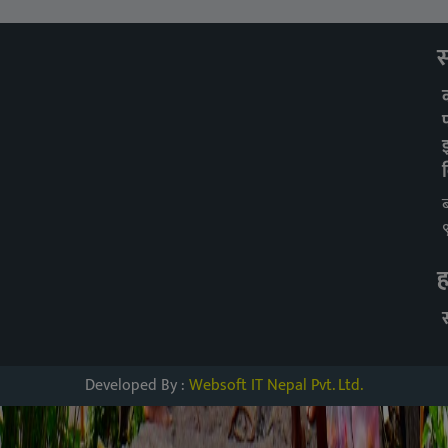
स
ह
Developed By :
Websoft IT Nepal Pvt. Ltd.