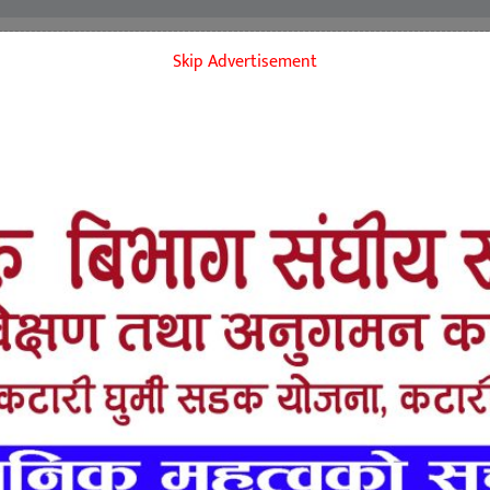
द
मनोरंजन
सूचनाप्रबिधि
विचार
भिडियो