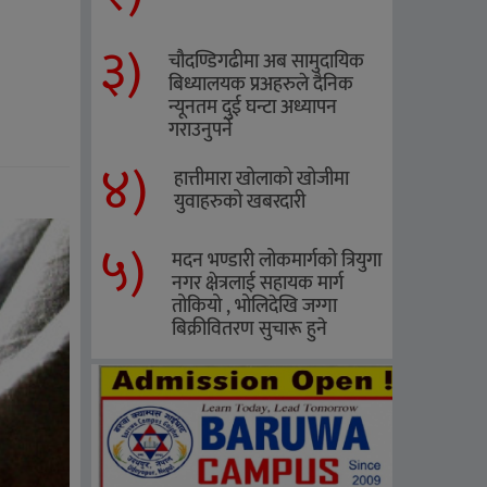
३)
चौदण्डिगढीमा अब सामुदायिक
बिध्यालयक प्रअहरुले दैनिक
न्यूनतम दुई घन्टा अध्यापन
गराउनुपर्ने
४)
हात्तीमारा खोलाको खोजीमा
युवाहरुको खबरदारी
५)
मदन भण्डारी लोकमार्गको त्रियुगा
नगर क्षेत्रलाई सहायक मार्ग
तोकियो , भोलिदेखि जग्गा
बिक्रीवितरण सुचारू हुने