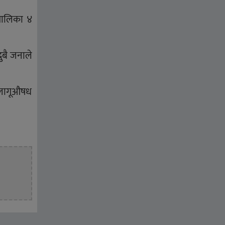
रपालिका ४
ुबै जनाले
ल लागूऔषध