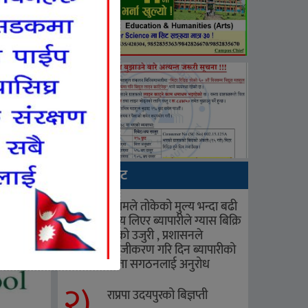
ताजा अपडेट
१)
निगमले तोकेको मुल्य भन्दा बढी
मुल्य लिएर ब्यापारीले ग्यास बिक्रि
गरेको उजुरी , प्रशासनले
सहजीकरण गरि दिन ब्यापारीको
छाता सगठनलाई अनुरोध
२)
राप्रपा उदयपुरको बिज्ञप्ती